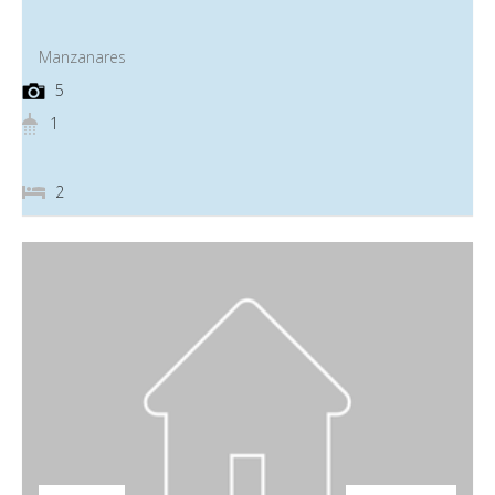
Manzanares
5
1
2