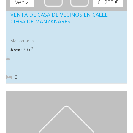
Venta
61.200 €
VENTA DE CASA DE VECINOS EN CALLE
CIEGA DE MANZANARES
Manzanares
2
Area:
70m
1
2