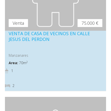
Venta
75.000 €
VENTA DE CASA DE VECINOS EN CALLE
JESUS DEL PERDON
Manzanares
2
Area:
70m
1
2