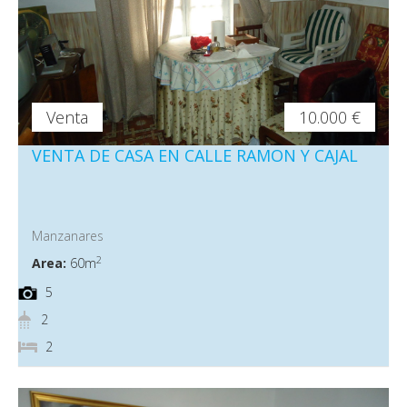
Venta
10.000 €
VENTA DE CASA EN CALLE RAMON Y CAJAL
Manzanares
2
Area:
60m
5
2
2