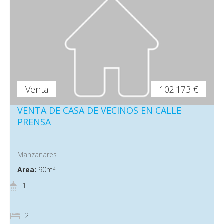
Venta
102.173 €
VENTA DE CASA DE VECINOS EN CALLE
PRENSA
Manzanares
2
Area:
90m
1
2