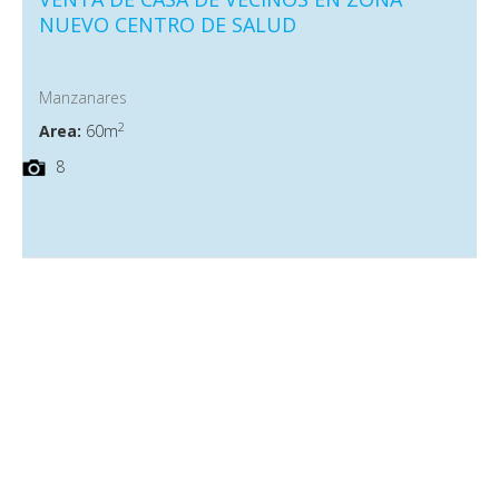
NUEVO CENTRO DE SALUD
Manzanares
2
Area:
60m
8