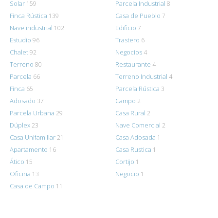
Solar
Parcela Industrial
159
8
Finca Rústica
Casa de Pueblo
139
7
Nave industrial
Edificio
102
7
Estudio
Trastero
96
6
Chalet
Negocios
92
4
Terreno
Restaurante
80
4
Parcela
Terreno Industrial
66
4
Finca
Parcela Rústica
65
3
Adosado
Campo
37
2
Parcela Urbana
Casa Rural
29
2
Dúplex
Nave Comercial
23
2
Casa Unifamiliar
Casa Adosada
21
1
Apartamento
Casa Rustica
16
1
Ático
Cortijo
15
1
Oficina
Negocio
13
1
Casa de Campo
11