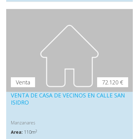
Venta
72.120 €
VENTA DE CASA DE VECINOS EN CALLE SAN
ISIDRO
Manzanares
2
Area:
110m