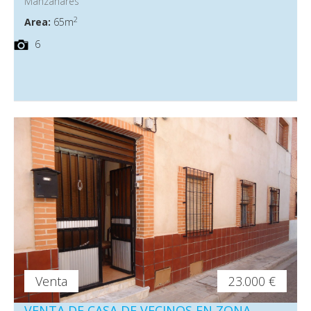
Manzanares
2
Area:
65m
6
Venta
23.000 €
VENTA DE CASA DE VECINOS EN ZONA